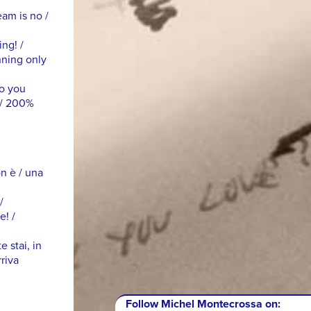
am is no /
ng! /
nning only
do you
! / 200%
on è / una
/
e! /
e stai, in
rriva
Follow Michel Montecrossa on: