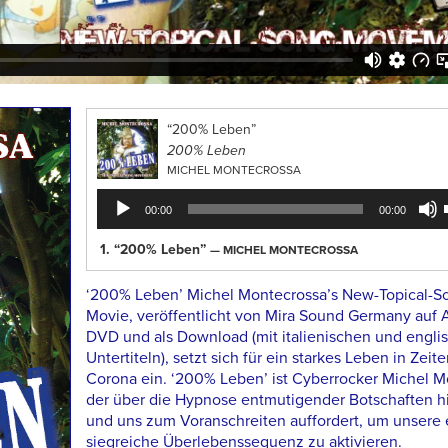
“200% Leben”
200% Leben
MICHEL MONTECROSSA
Audio
00:00
00:00
Player
1.
“200% Leben”
— MICHEL MONTECROSSA
‘200% Leben’ Michel Montecrossa’s New-Topical-S
Movie, veröffentlicht von Mira Sound Germany auf 
DVD und als Download (mit italienischen und engli
Untertiteln), setzt sich für ein starkes Leben in Zeit
Corona ein. ‘200% Leben’ ist Cyberrocker Michel M
der über die Hypnose entmutigender Botschaften hi
und uns zum Voranschreiten auffordert, um unsere
siegreiche Überlebenssequenz zu aktivieren.