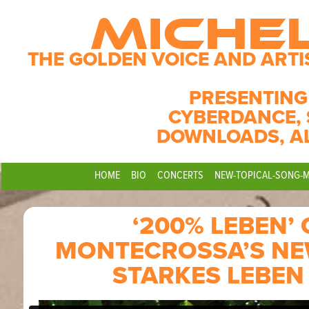
MICHE
THE GOLDEN VOICE AND ARTI
PRESENTING
CYBERDANCE, 
DOWNLOADS, A
HOME
BIO
CONCERTS
NEW-TOPICAL-SONG-
‘200% LEBEN’
MONTECROSSA’S NEW
STARKES LEBEN