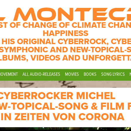
L MONTE
ST OF CHANGE OF CLIMATE CHAN
HAPPINESS
 HIS ORIGINAL CYBERROCK, CYB
SYMPHONIC AND NEW-TOPICAL-
LBUMS, VIDEOS AND UNFORGETT
MOVEMENT
ALL AUDIO-RELEASES
MOVIES
BOOKS
SONG LYRICS
 CYBERROCKER MICHEL
-TOPICAL-SONG & FILM 
 IN ZEITEN VON CORONA