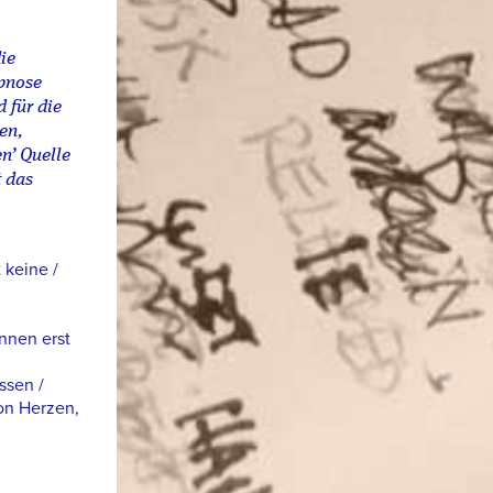
ie
pnose
 für die
en,
n’ Quelle
t das
 keine /
nnen erst
ssen /
on Herzen,