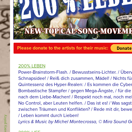
Please donate to the artists for their music:
200% LEBEN
Power-Brainstorm-Flash. / Bewusstseins-Lichter. / Überw
Schnapsidee! / Reiß dich zusammen, Mädel! / Nichts fü
Quintessenz des Hyper-Realen: / Es kommen die Cyberroc
Bombastische Stampfer / gegen Mega-Ängste, / für die
nach dem Liebe-Machen! / Respekt noch mal, noch me
No Control, aber Leuten helfen. / Das ist es! / Was sagst
zwischen Träumen und Konflikten? / Rede mit dir, bew
/ Leben kommt durch Lieben!
Privacy policy
Lyrics & Music by Michel Montecrossa, © Mira Sound 