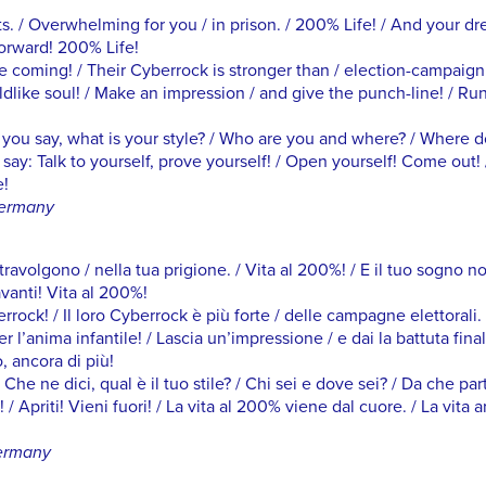
 / Overwhelming for you / in prison. / 200% Life! / And your dre
forward! 200% Life!
 coming! / Their Cyberrock is stronger than / election-campaigni
ldlike soul! / Make an impression / and give the punch-line! / Ru
do you say, what is your style? / Who are you and where? / Where 
I say: Talk to yourself, prove yourself! / Open yourself! Come out
e!
Germany
travolgono / nella tua prigione. / Vita al 200%! / E il tuo sogno n
avanti! Vita al 200%!
rrock! / Il loro Cyberrock è più forte / delle campagne elettorali. 
l’anima infantile! / Lascia un’impressione / e dai la battuta final
, ancora di più!
he ne dici, qual è il tuo stile? / Chi sei e dove sei? / Da che part
 / Apriti! Vieni fuori! / La vita al 200% viene dal cuore. / La vita a
Germany