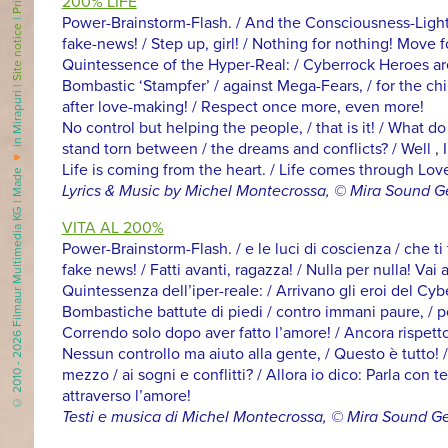
200% LIFE
Power-Brainstorm-Flash. / And the Consciousness-Lights.
|
Site notice
fake-news! / Step up, girl! / Nothing for nothing! Move 
Quintessence of the Hyper-Real: / Cyberrock Heroes are
Bombastic ‘Stampfer’ / against Mega-Fears, / for the chi
in Mirapuri |
after love-making! / Respect once more, even more!
No control but helping the people, / that is it! / What 
stand torn between / the dreams and conflicts? / Well , 
♥
Life is coming from the heart. / Life comes through Lov
© 2010 - 2026 Filmaur Multimedia KG | Made
Lyrics & Music by Michel Montecrossa, © Mira Sound 
VITA AL 200%
Power-Brainstorm-Flash. / e le luci di coscienza / che ti 
fake news! / Fatti avanti, ragazza! / Nulla per nulla! Vai 
Quintessenza dell’iper-reale: / Arrivano gli eroi del Cybe
Bombastiche battute di piedi / contro immani paure, / per 
Correndo solo dopo aver fatto l’amore! / Ancora rispetto
Nessun controllo ma aiuto alla gente, / Questo è tutto! / C
mezzo / ai sogni e conflitti? / Allora io dico: Parla con te!
attraverso l’amore!
Testi e musica di Michel Montecrossa, © Mira Sound 