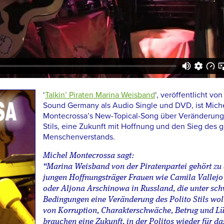
‘
Talkin’ Piraten Marina Weisband
‘, veröffentlicht von
Sound Germany als Audio Single und DVD, ist Mich
Montecrossa’s New-Topical-Song über Veränderung 
Stils, eine Zukunft mit Hoffnung und den Sieg des
Menschenverstands.
Michel Montecrossa sagt:
“Marina Weisband von der Piratenpartei gehört zu
jungen Hoffnungsträger Frauen wie Camila Vallejo 
oder Aljona Arschinowa in Russland, die unter sch
Bedingungen eine Veränderung des Polito Stils wol
von Korruption, Charakterschwäche, Betrug und Lü
brauchen eine Zukunft, in der Politos wieder für d