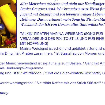
aller Menschen arbeiten und nicht nur Handlanger 
Banka-Gangstas sind. Wir brauchen neue Werte für
Jugend mit Zukunft und ein lebenswürdiges Leben m
Hoffnung. Daran erinnert mein Song für Piraten Ma
Weisband, der ich von Herzen alles Gute wünsche.
TALKIN’ PIRATEN MARINA WEISBAND (SONG FÜR
VERÄNDERUNG DES POLITO STILS UND FÜR EINE
MIT HOFFNUNG)
Marina Weisband ist schön und gebildet. / Jung ist s
 ihr Ding, hält Piraten zusammen, / ist Staatsfrau von Morgen und
er Menschenverstand ist sie: für alle zum Besten. / Geht mit A
t als Hirnkrampf-Programme.
ng und ist für Weltfrieden, / führt die Polito-Piraten-Geschäfte, / 
erantwortungsstark. / Sie trinkt Kaffee mit vier Stück Süßstoff /
rmany