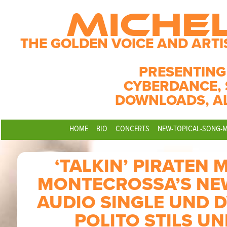
MICHE
THE GOLDEN VOICE AND ARTI
PRESENTING
CYBERDANCE, 
DOWNLOADS, A
HOME
BIO
CONCERTS
NEW-TOPICAL-SONG-
‘TALKIN’ PIRATEN
MONTECROSSA’S NE
AUDIO SINGLE UND 
POLITO STILS UN