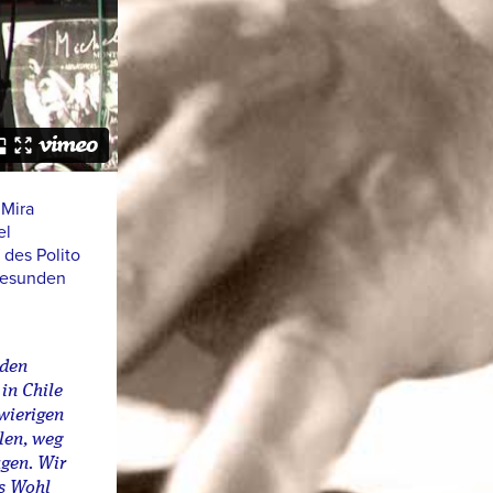
 Mira
el
des Polito
 gesunden
 den
in Chile
wierigen
len, weg
gen. Wir
as Wohl