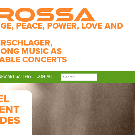
CROSSA
GE, PEACE, POWER, LOVE AND
ERSCHLAGER,
SONG MUSIC AS
ABLE CONCERTS
NEW ART GALLERY
CONTACT
SEARCH
FOR:
EL
ENT
 DES