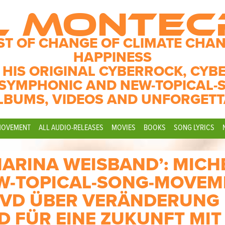
L MONTE
ST OF CHANGE OF CLIMATE CHAN
HAPPINESS
 HIS ORIGINAL CYBERROCK, CYB
SYMPHONIC AND NEW-TOPICAL-
LBUMS, VIDEOS AND UNFORGETT
MOVEMENT
ALL AUDIO-RELEASES
MOVIES
BOOKS
SONG LYRICS
 MARINA WEISBAND’: MICH
W-TOPICAL-SONG-MOVEM
DVD ÜBER VERÄNDERUNG
D FÜR EINE ZUKUNFT MIT