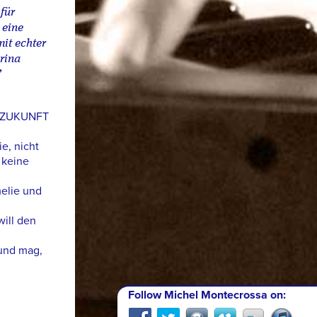
für
 eine
it echter
rina
”
 ZUKUNFT
ie, nicht
 keine
melie und
will den
 und mag,
Follow Michel Montecrossa on: