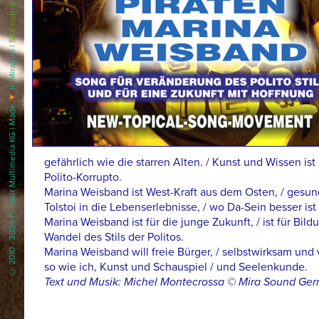
Site notice
in Mirapuri |
♥
© 2010 - 2026 Filmaur Multimedia KG | Made
gefährlich wie die starren Alten. / Kunst und Wissen ist
Polito-Korrupto.
Marina Weisband ist West-Kraft aus dem Osten, / gesund
Tolstoi in die Lebenserlebnisse, / wo Da-Sein besser is
Marina Weisband ist für die junge Zukunft, / ist für Bildu
Wandel des Stils der Politos.
Marina Weisband will freie Bürger, / selbstwirksam und v
so wie ich, Kunst und Schauspiel / und Seelenkunde.
Text und Musik: Michel Montecrossa © Mira Sound Ge