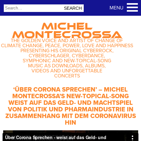
MICHEL
MONTECROSSA
THE GOLDEN VOICE AND ARTIST OF CHANGE OF
CLIMATE CHANGE, PEACE, POWER, LOVE AND HAPPINESS
PRESENTING HIS ORIGINAL CYBERROCK,
CYBERSCHLAGER, CYBERDANCE,
SYMPHONIC AND NEW-TOPICAL-SONG
MUSIC AS DOWNLOADS, ALBUMS,
VIDEOS AND UNFORGETTABLE
CONCERTS
‘ÜBER CORONA SPRECHEN’ – MICHEL
MONTECROSSA’S NEW-TOPICAL-SONG
WEIST AUF DAS GELD- UND MACHTSPIEL
VON POLITIK UND PHARMAINDUSTRIE IN
ZUSAMMENHANG MIT DEM CORONAVIRUS
HIN