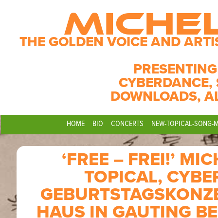
MICHE
THE GOLDEN VOICE AND ARTI
PRESENTING
CYBERDANCE, 
DOWNLOADS, A
HOME
BIO
CONCERTS
NEW-TOPICAL-SONG-
‘FREE – FREI!’ M
TOPICAL, CYBE
GEBURTSTAGSKONZE
HAUS IN GAUTING B