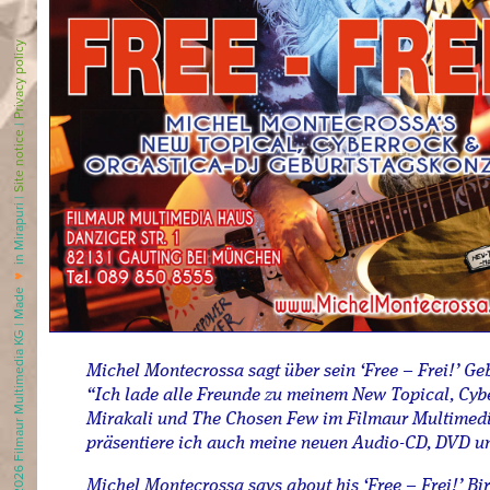
Privacy policy
|
Site notice
in Mirapuri |
♥
© 2010 - 2026 Filmaur Multimedia KG | Made
Michel Montecrossa sagt über sein ‘Free – Frei!’ Ge
“Ich lade alle Freunde zu meinem New Topical, Cyb
Mirakali und The Chosen Few im Filmaur Multimedia
präsentiere ich auch meine neuen Audio-CD, DVD un
Michel Montecrossa says about his ‘Free – Frei!’ Bi