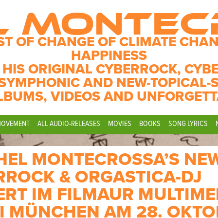
L MONTE
ST OF CHANGE OF CLIMATE CHAN
HAPPINESS
 HIS ORIGINAL CYBERROCK, CYB
SYMPHONIC AND NEW-TOPICAL-
LBUMS, VIDEOS AND UNFORGETT
MOVEMENT
ALL AUDIO-RELEASES
MOVIES
BOOKS
SONG LYRICS
ICHEL MONTECROSSA’S NE
RROCK & ORGASTICA-DJ
RT IM FILMAUR MULTIME
EI MÜNCHEN AM 28. OKT