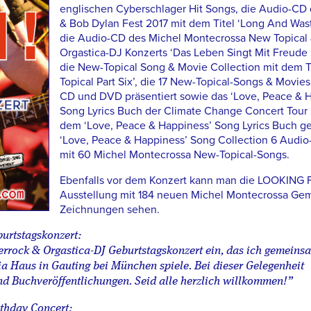
englischen Cyberschlager Hit Songs, die Audio-CD
& Bob Dylan Fest 2017 mit dem Titel ‘Long And Wast
die Audio-CD des Michel Montecrossa New Topical
Orgastica-DJ Konzerts ‘Das Leben Singt Mit Freude 
die New-Topical Song & Movie Collection mit dem Ti
Topical Part Six’, die 17 New-Topical-Songs & Movies
CD und DVD präsentiert sowie das ‘Love, Peace & 
Song Lyrics Buch der Climate Change Concert Tour 
dem ‘Love, Peace & Happiness’ Song Lyrics Buch ge
‘Love, Peace & Happiness’ Song Collection 6 Audi
mit 60 Michel Montecrossa New-Topical-Songs.
Ebenfalls vor dem Konzert kann man die LOOKIN
Ausstellung mit 184 neuen Michel Montecrossa Ge
Zeichnungen sehen.
burtstagskonzert:
errock & Orgastica-DJ Geburtstagskonzert ein, das ich gemeins
 Haus in Gauting bei München spiele. Bei dieser Gelegenheit
d Buchveröffentlichungen. Seid alle herzlich willkommen!”
rthday Concert: