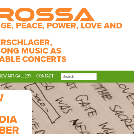
CROSSA
GE, PEACE, POWER, LOVE AND
ERSCHLAGER,
SONG MUSIC AS
ABLE CONCERTS
NEW ART GALLERY
CONTACT
SEARCH
FOR:
W
DIA
OBER