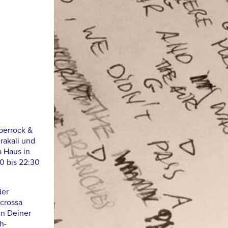
yberrock &
rakali und
 Haus in
0 bis 22:30
der
crossa
An Deiner
h-