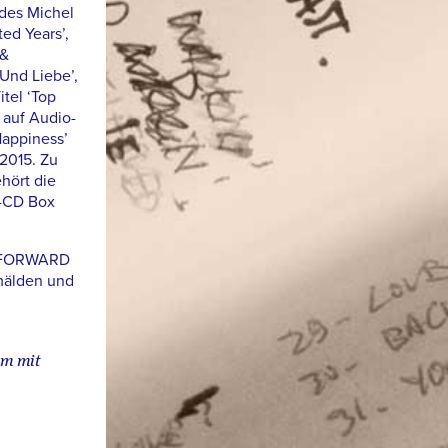
 des Michel
ed Years’,
 &
Und Liebe’,
tel ‘Top
 auf Audio-
Happiness’
2015. Zu
hört die
o-CD Box
G FORWARD
mälden und
am mit