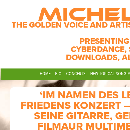
MICHE
THE GOLDEN VOICE AND ARTI
PRESENTING
CYBERDANCE, 
DOWNLOADS, A
HOME
BIO
CONCERTS
NEW-TOPICAL-SONG-
‘IM NAMEN DES 
FRIEDENS KONZERT 
SEINE GITARRE, G
FILMAUR MULTIME