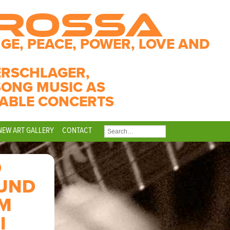
CROSSA
GE, PEACE, POWER, LOVE AND
ERSCHLAGER,
SONG MUSIC AS
ABLE CONCERTS
NEW ART GALLERY
CONTACT
SEARCH
FOR:
D
 UND
IM
I