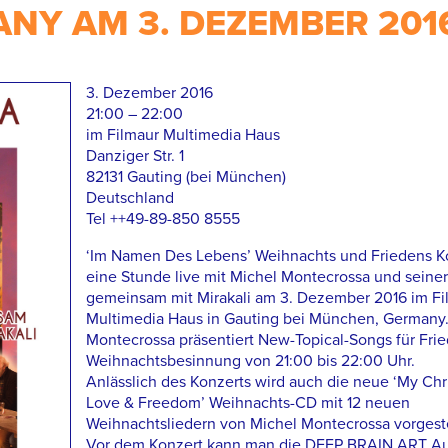
NY AM 3. DEZEMBER 201
3. Dezember 2016
21:00 – 22:00
im Filmaur Multimedia Haus
Danziger Str. 1
82131 Gauting (bei München)
Deutschland
Tel ++49-89-850 8555
‘Im Namen Des Lebens’ Weihnachts und Friedens K
eine Stunde live mit Michel Montecrossa und seiner 
gemeinsam mit Mirakali am 3. Dezember 2016 im Fi
Multimedia Haus in Gauting bei München, Germany.
Montecrossa präsentiert New-Topical-Songs für Fri
Weihnachtsbesinnung von 21:00 bis 22:00 Uhr.
Anlässlich des Konzerts wird auch die neue ‘My Chr
Love & Freedom’ Weihnachts-CD mit 12 neuen
Weihnachtsliedern von Michel Montecrossa vorgeste
Vor dem Konzert kann man die DEEP BRAIN ART Au