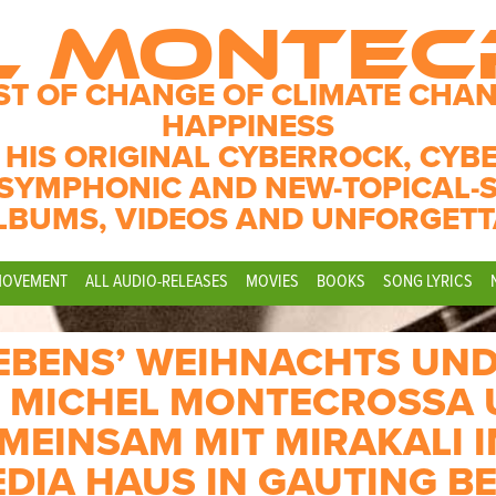
L MONTE
ST OF CHANGE OF CLIMATE CHAN
HAPPINESS
 HIS ORIGINAL CYBERROCK, CYB
SYMPHONIC AND NEW-TOPICAL-
LBUMS, VIDEOS AND UNFORGETT
MOVEMENT
ALL AUDIO-RELEASES
MOVIES
BOOKS
SONG LYRICS
LEBENS’ WEIHNACHTS UN
– MICHEL MONTECROSSA
EMEINSAM MIT MIRAKALI 
DIA HAUS IN GAUTING BE