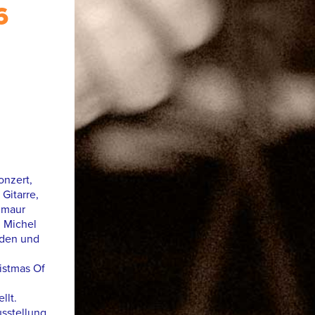
6
onzert,
Gitarre,
lmaur
 Michel
eden und
istmas Of
llt.
sstellung