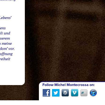
Lebens’
dens
li und
nserem
ch meine
dom’ vor.
Hoffnung
reiheit
Follow Michel Montecrossa on: