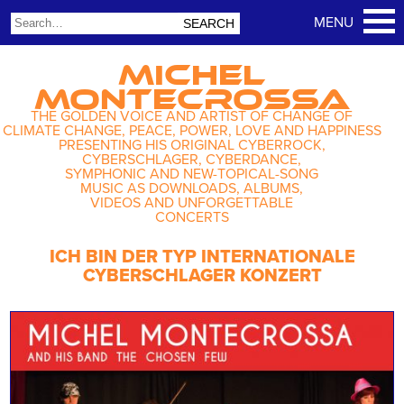
MICHEL
MONTECROSSA
THE GOLDEN VOICE AND ARTIST OF CHANGE OF
CLIMATE CHANGE, PEACE, POWER, LOVE AND HAPPINESS
PRESENTING HIS ORIGINAL CYBERROCK,
CYBERSCHLAGER, CYBERDANCE,
SYMPHONIC AND NEW-TOPICAL-SONG
MUSIC AS DOWNLOADS, ALBUMS,
VIDEOS AND UNFORGETTABLE
CONCERTS
ICH BIN DER TYP INTERNATIONALE
CYBERSCHLAGER KONZERT