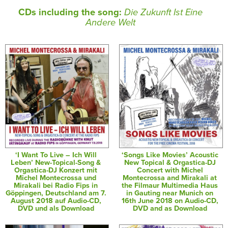
CDs including the song:
Die Zukunft Ist Eine
Andere Welt
‘I Want To Live – Ich Will
‘Songs Like Movies’ Acoustic
Leben’ New-Topical-Song &
New Topical & Orgastica-DJ
Orgastica-DJ Konzert mit
Concert with Michel
Michel Montecrossa und
Montecrossa and Mirakali at
Mirakali bei Radio Fips in
the Filmaur Multimedia Haus
Göppingen, Deutschland am 7.
in Gauting near Munich on
August 2018 auf Audio-CD,
16th June 2018 on Audio-CD,
DVD und als Download
DVD and as Download