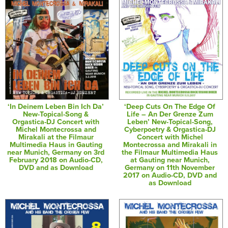
‘In Deinem Leben Bin Ich Da’
‘Deep Cuts On The Edge Of
New-Topical-Song &
Life – An Der Grenze Zum
Orgastica-DJ Concert with
Leben’ New-Topical-Song,
Michel Montecrossa and
Cyberpoetry & Orgastica-DJ
Mirakali at the Filmaur
Concert with Michel
Multimedia Haus in Gauting
Montecrossa and Mirakali in
near Munich, Germany on 3rd
the Filmaur Multimedia Haus
February 2018 on Audio-CD,
at Gauting near Munich,
DVD and as Download
Germany on 11th November
2017 on Audio-CD, DVD and
as Download