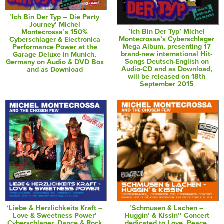
’Ich Bin Der Typ – Die Party
Journey’ Michel
’Ich Bin Der Typ’ Michel
Montecrossa’s 150%
Montecrossa’s Cyberschlager
Cyberschlager & Electronica
Mega Album, presenting 17
Performance Power at the
brand-new international Hit-
Garage Deluxe in Munich,
Songs Deutsch-English on
Germany on Audio & DVD Box
Audio-CD and as Download,
and as Download
will be released on 18th
September 2015
‘Liebe & Herzlichkeits Kraft –
’Schmusen & Lachen –
Love & Sweetness Power’
Huggin’ & Kissin’’ Concert
Cyberschlager, Dance & Rock
dedicated to Love, Peace,