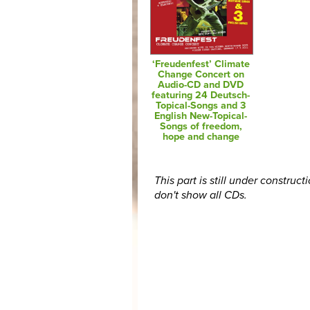
‘Freudenfest’ Climate
Change Concert on
Audio-CD and DVD
featuring 24 Deutsch-
Topical-Songs and 3
English New-Topical-
Songs of freedom,
hope and change
This part is still under construct
don't show all CDs.