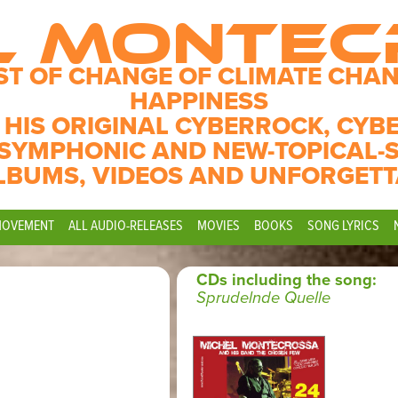
L MONTE
ST OF CHANGE OF CLIMATE CHAN
HAPPINESS
 HIS ORIGINAL CYBERROCK, CYB
SYMPHONIC AND NEW-TOPICAL-
LBUMS, VIDEOS AND UNFORGETT
MOVEMENT
ALL AUDIO-RELEASES
MOVIES
BOOKS
SONG LYRICS
CDs including the song:
Sprudelnde Quelle