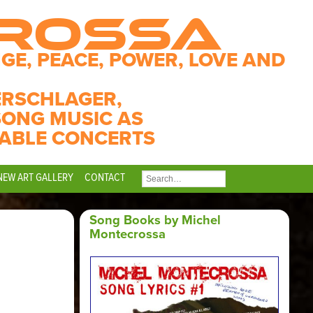
CROSSA
GE, PEACE, POWER, LOVE AND
ERSCHLAGER,
SONG MUSIC AS
ABLE CONCERTS
NEW ART GALLERY
CONTACT
SEARCH
FOR:
Song Books by Michel
Montecrossa