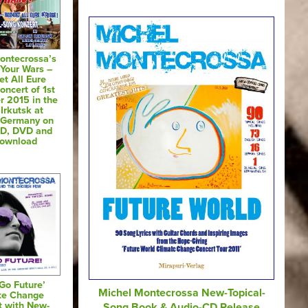
ontecrossa’s
 Your Wars –
t All Eure
oncert of 1st
 2015 in the
Irkutsk at
 Germany on
CD, DVD and
Download
 Go Future’
Michel Montecrossa New-Topical-
te Change
t with New-
Song Book & Audio-CD Release