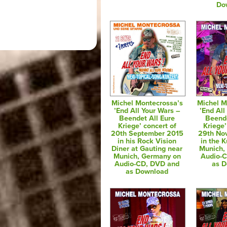
Do
Michel Montecrossa’s
Michel M
’End All Your Wars –
’End All
Beendet All Eure
Beende
Kriege’ concert of
Kriege’
20th September 2015
29th No
in his Rock Vision
in the K
Diner at Gauting near
Munich,
Munich, Germany on
Audio-
Audio-CD, DVD and
as 
as Download