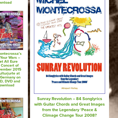
wnload
ontecrossa’s
 Your Wars –
t All Eure
 Concert of
vember 2015
ulturjurte at
 Germany on
CD, DVD and
Download
Sunray Revolution – 84 Songlyrics
with Guitar Chords and Great Images
from the Legendary ‘Peace &
Climage Change Tour 2008?