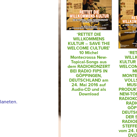
‘RETTET DIE
WILLKOMMENS
KULTUR – SAVE THE
WELCOME CULTURE’
10 Michel
‘RE
Montecrossa New-
WILL
Topical-Songs aus
KULTUR 
dem RADIOKONZERT
WELCOM
BEI RADIO FIPS IN
M
GÖPPINGEN,
MONTE
DEUTSCHLAND am
VOLL
24. Mai 2016 auf
MUSI
Audio-CD und als
PRODUKT
Download
NEW-TO
RADIOKO
laneten.
RADI
GÖP
DEUTS
DER 
RADIO
STEFF
vom 24. 
DVD