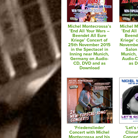
Michel Montecrossa’s
Michel M
’End All Your Wars –
’End All
Beendet All Eure
Beende
Kriege’ Concert of
Kriege’ c
25th November 2015
November
in the Spectacel in
Salon 
Inning near Munich,
Munich,
Germany on Audio-
Audio-
CD, DVD and as
as 
Download
’Friedenslieder’
‘Let’s
Concert with Michel
Clima
Montecrossa and his
Concer