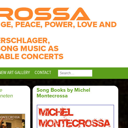
CROSSA
GE, PEACE, POWER, LOVE AND
ERSCHLAGER,
SONG MUSIC AS
ABLE CONCERTS
NEW ART GALLERY
CONTACT
SEARCH
FOR:
e
Song Books by Michel
aneten
Montecrossa