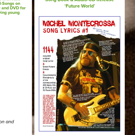
l-Songs on
‘Future World’
 and DVD for
ving young
ion and