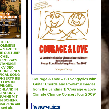
TTET DIE
KOMMENS
– SAVE THE
E CULTURE’
ICHEL
CROSSA’S
STÄNDIGE
K-VIDEO
ION SEINES
PICAL-SONG
NZERTS BEI
Courage & Love – 63 Songlyrics with
O FIPS IN
Guitar Chords and Powerful Images
PINGEN,
from the Landmark ‘Courage & Love
CHLAND IN
SENDUNG
Climate Change Concert Tour 2009‘
BÜHNE MIT
EN SCHENK
Mai 2016 auf
 und als