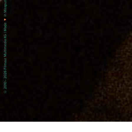
in Mirapuri |
♥
© 2010 - 2026 Filmaur Multimedia KG | Made