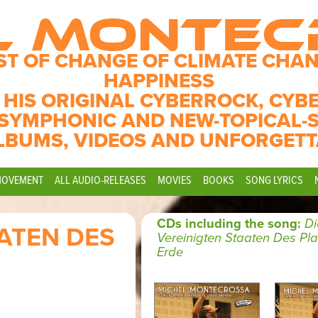
L MONTE
ST OF CHANGE OF CLIMATE CHAN
HAPPINESS
 HIS ORIGINAL CYBERROCK, CYB
SYMPHONIC AND NEW-TOPICAL-
LBUMS, VIDEOS AND UNFORGETT
MOVEMENT
ALL AUDIO-RELEASES
MOVIES
BOOKS
SONG LYRICS
CDs including the song:
Di
AATEN DES
Vereinigten Staaten Des Pl
Erde