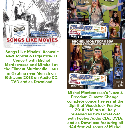
‘Songs Like Movies’ Acoustic
New Topical & Orgastica-DJ
Concert with Michel
Montecrossa and Mirakali at
the Filmaur Multimedia Haus
in Gauting near Munich on
16th June 2018 on Audio-CD,
DVD and as Download
Michel Montecrossa’s ‘Love &
Freedom Climate Change’
complete concert series at the
Spirit of Woodstock Festival
2016 in Mirapuri, Italy
released as two Boxes-Set
with twelve Audio-CDs, DVDs
and as Download featuring all
144 festival songs of Michel