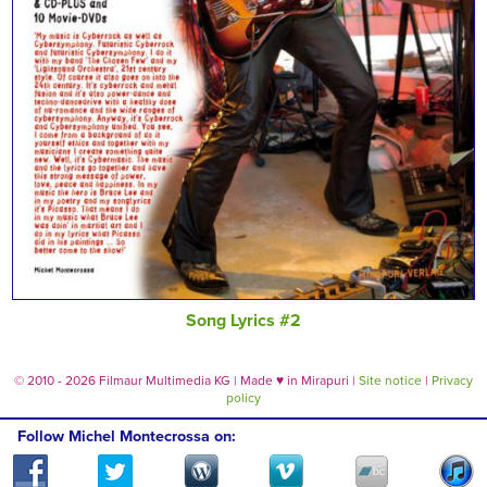
Song Lyrics #2
© 2010 - 2026 Filmaur Multimedia KG | Made
♥
in Mirapuri |
Site notice
|
Privacy
policy
Follow Michel Montecrossa on: